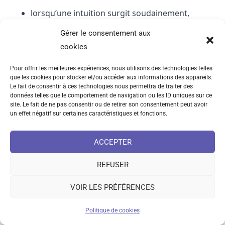
lorsqu’une intuition surgit soudainement,
sans raisonnement logique préalable
Gérer le consentement aux
lorsqu’un rêve transmet une information
cookies
sous forme d’images ou de symboles
Pour offrir les meilleures expériences, nous utilisons des technologies telles
lorsqu’une décision semble immédiatement
que les cookies pour stocker et/ou accéder aux informations des appareils.
juste, même si le mental ne peut pas encore
Le fait de consentir à ces technologies nous permettra de traiter des
données telles que le comportement de navigation ou les ID uniques sur ce
l’expliquer
site. Le fait de ne pas consentir ou de retirer son consentement peut avoir
un effet négatif sur certaines caractéristiques et fonctions.
Dans ces situations, il ne se passe rien de
mystérieux ou de surnaturel. Le système
ACCEPTER
ternaire fonctionne simplement de façon
naturelle.
REFUSER
VOIR LES PRÉFÉRENCES
Un premier niveau, plus profond, perçoit une
information globale : il capte une orientation,
Politique de cookies
un sens, une cohérence. Ce niveau ne raisonne