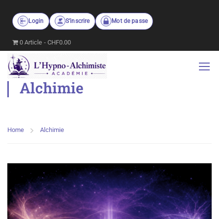
Login
S’inscrire
Mot de passe
0 Article
CHF0.00
Alchimie
Home
Alchimie