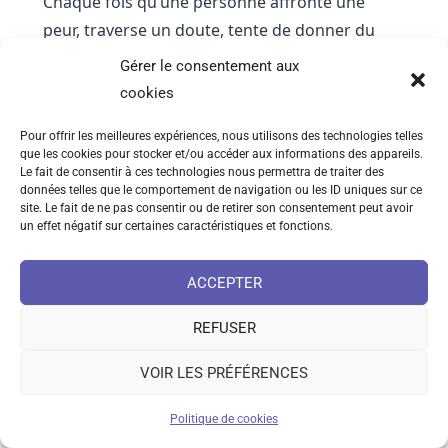
Chaque fois qu’une personne affronte une
peur, traverse un doute, tente de donner du
sens à une épreuve ou cherche à se
Gérer le consentement aux
comprendre davantage, elle est déjà engagée
cookies
dans un processus alchimique. Le plomb est là :
Pour offrir les meilleures expériences, nous utilisons des technologies telles
peurs, blocages, conditionnements,
que les cookies pour stocker et/ou accéder aux informations des appareils.
traumatismes. Et, souvent sans le savoir, l’être
Le fait de consentir à ces technologies nous permettra de traiter des
données telles que le comportement de navigation ou les ID uniques sur ce
humain cherche instinctivement à en faire
site. Le fait de ne pas consentir ou de retirer son consentement peut avoir
autre chose.
un effet négatif sur certaines caractéristiques et fonctions.
Ce que je fais s’inscrit dans cette continuité.
ACCEPTER
À ma manière, je poursuis le travail de ceux qui
REFUSER
m’ont précédé. Des alchimistes anciens aux
psychologues modernes, de Jung à von Franz,
VOIR LES PRÉFÉRENCES
tous ont tenté de mettre des mots, des images
Politique de cookies
et des outils sur un même phénomène : la