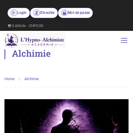
Login
S’inscrire
Mot de passe
0 Article
CHF0.00
Alchimie
Home
Alchimie