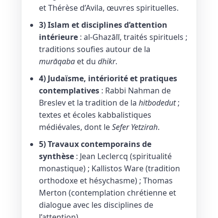
et Thérèse d’Avila, œuvres spirituelles.
3) Islam et disciplines d’attention
intérieure
: al-Ghazālī, traités spirituels ;
traditions soufies autour de la
murāqaba
et du
dhikr
.
4) Judaïsme, intériorité et pratiques
contemplatives
: Rabbi Nahman de
Breslev et la tradition de la
hitbodedut
;
textes et écoles kabbalistiques
médiévales, dont le
Sefer Yetzirah
.
5) Travaux contemporains de
synthèse
: Jean Leclercq (spiritualité
monastique) ; Kallistos Ware (tradition
orthodoxe et hésychasme) ; Thomas
Merton (contemplation chrétienne et
dialogue avec les disciplines de
l’attention).