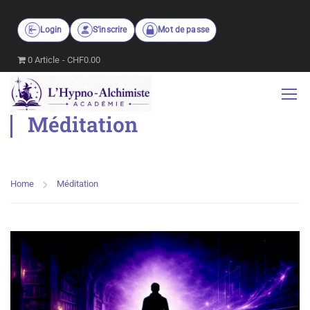
Login
S’inscrire
Mot de passe
0 Article
CHF0.00
Méditation
Home
Méditation