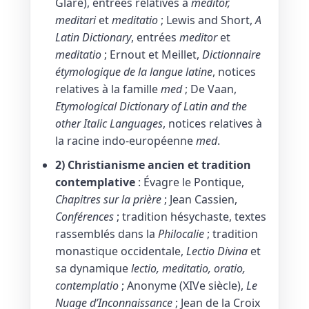
Glare), entrées relatives à
meditor,
meditari
et
meditatio
; Lewis and Short,
A
Latin Dictionary
, entrées
meditor
et
meditatio
; Ernout et Meillet,
Dictionnaire
étymologique de la langue latine
, notices
relatives à la famille
med
; De Vaan,
Etymological Dictionary of Latin and the
other Italic Languages
, notices relatives à
la racine indo-européenne
med
.
2) Christianisme ancien et tradition
contemplative
: Évagre le Pontique,
Chapitres sur la prière
; Jean Cassien,
Conférences
; tradition hésychaste, textes
rassemblés dans la
Philocalie
; tradition
monastique occidentale,
Lectio Divina
et
sa dynamique
lectio, meditatio, oratio,
contemplatio
; Anonyme (XIVe siècle),
Le
Nuage d’Inconnaissance
; Jean de la Croix