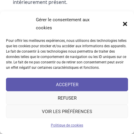
intérieurement présent.
En Occident, la
Lectio Divina
offre un autre
Gérer le consentement aux
exemple clair. Cette pratique monastique ne se
cookies
limite pas à la lecture ou à la réflexion sur un
texte biblique. Elle comporte traditionnellement
Pour offrir les meilleures expériences, nous utilisons des technologies telles
que les cookies pour stocker et/ou accéder aux informations des appareils.
quatre étapes :
lectio
,
meditatio
,
oratio
et
Le fait de consentir à ces technologies nous permettra de traiter des
contemplatio
. La
contemplatio
est décrite comme
données telles que le comportement de navigation ou les ID uniques sur ce
site. Le fait de ne pas consentir ou de retirer son consentement peut avoir
un état de présence silencieuse, dans lequel les
un effet négatif sur certaines caractéristiques et fonctions.
mots s’effacent au profit d’une attention simple
et recueillie. Cette structure est attestée dès le
ACCEPTER
haut Moyen Âge et reprise par de nombreux
REFUSER
auteurs cisterciens et bénédictins.
VOIR LES PRÉFÉRENCES
Le traité anonyme du XIVe siècle connu sous le
nom de
Le Nuage d’Inconnaissance
est
Politique de cookies
particulièrement explicite sur ce point. Son