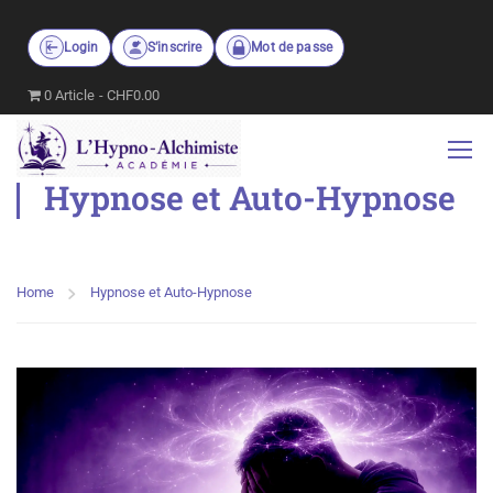
Login
S’inscrire
Mot de passe
0 Article
CHF0.00
Hypnose et Auto-Hypnose
Home
Hypnose et Auto-Hypnose