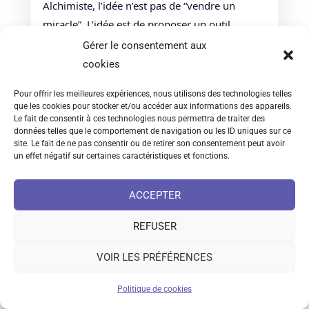
Alchimiste, l’idée n’est pas de “vendre un
miracle”. L’idée est de proposer un outil
complémentaire, qui peut aider certaines
Gérer le consentement aux
personnes à retrouver de la sécurité intérieure,
cookies
à sortir de l’hyperactivation, et à remettre du
Pour offrir les meilleures expériences, nous utilisons des technologies telles
mouvement là où tout s’est figé.
que les cookies pour stocker et/ou accéder aux informations des appareils.
Le fait de consentir à ces technologies nous permettra de traiter des
données telles que le comportement de navigation ou les ID uniques sur ce
site. Le fait de ne pas consentir ou de retirer son consentement peut avoir
Pour aller plus loin
un effet négatif sur certaines caractéristiques et fonctions.
Une sélection courte, utile, et lisible. Clique
pour déplier.
ACCEPTER
REFUSER
Sur Hypno-Alchimiste
▾
VOIR LES PRÉFÉRENCES
Hypnose et angoisse : comprendre,
libérer et retrouver le calme intérieur
Politique de cookies