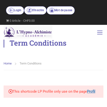
Login
S’inscrire
Mot de passe
0 Article
CHF0.00
Term Conditions
Home
Term Conditions
This shortcode LP Profile only use on the page
Profil