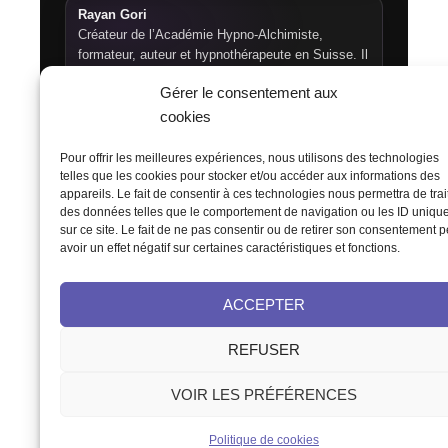
Rayan Gori
Créateur de l’Académie Hypno-Alchimiste,
formateur, auteur et hypnothérapeute en Suisse. Il
développe des formations, livres et ressources
Gérer le consentement aux
pédagogiques autour de l’hypnose, de l’auto-
hypnose, de la méditation, de la respiration et de
cookies
l’autonomie intérieure.
Pour offrir les meilleures expériences, nous utilisons des technologies
telles que les cookies pour stocker et/ou accéder aux informations des
appareils. Le fait de consentir à ces technologies nous permettra de trai
des données telles que le comportement de navigation ou les ID uniqu
(+41) 076 639 37 64
sur ce site. Le fait de ne pas consentir ou de retirer son consentement p
avoir un effet négatif sur certaines caractéristiques et fonctions.
Fritz-Marchand 2 · 2615 Sonvilier ·
Suisse
ACCEPTER
info@hypno-alchimiste.com
REFUSER
VOIR LES PRÉFÉRENCES
©2026 Académie Hypno-Alchimiste | Tous droits
réservés
Politique de cookies