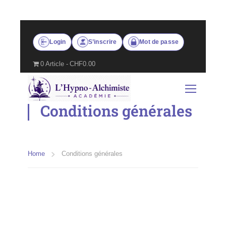
Login
S’inscrire
Mot de passe
0 Article
CHF0.00
Conditions générales
Home
Conditions générales